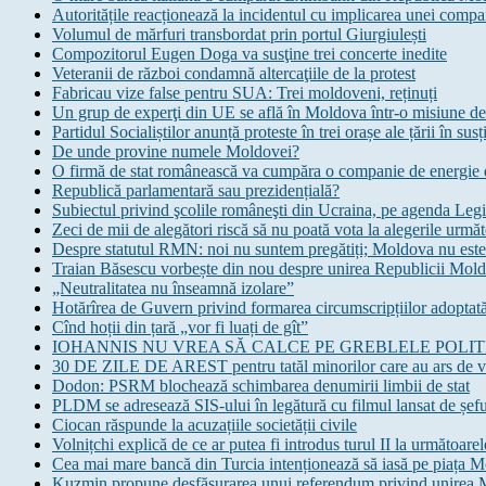
Autoritățile reacționează la incidentul cu implicarea unei comp
Volumul de mărfuri transbordat prin portul Giurgiulești
Compozitorul Eugen Doga va susţine trei concerte inedite
Veteranii de război condamnă altercaţiile de la protest
Fabricau vize false pentru SUA: Trei moldoveni, reținuți
Un grup de experţi din UE se află în Moldova într-o misiune de
Partidul Socialiștilor anunță proteste în trei orașe ale țării în s
De unde provine numele Moldovei?
O firmă de stat românească va cumpăra o companie de energie
Republică parlamentară sau prezidențială?
Subiectul privind şcolile româneşti din Ucraina, pe agenda Legi
Zeci de mii de alegători riscă să nu poată vota la alegerile u
Despre statutul RMN: noi nu suntem pregătiți; Moldova nu este 
Traian Băsescu vorbește din nou despre unirea Republicii Mo
„Neutralitatea nu înseamnă izolare”
Hotărîrea de Guvern privind formarea circumscripțiilor adoptată
Cînd hoții din țară „vor fi luați de gît”
IOHANNIS NU VREA SĂ CALCE PE GREBLELE POLIT
30 DE ZILE DE AREST pentru tatăl minorilor care au ars de vii
Dodon: PSRM blochează schimbarea denumirii limbii de stat
PLDM se adresează SIS-ului în legătură cu filmul lansat de șeful
Ciocan răspunde la acuzațiile societății civile
Volnițchi explică de ce ar putea fi introdus turul II la următoarel
Cea mai mare bancă din Turcia intenționează să iasă pe piața 
Kuzmin propune desfășurarea unui referendum privind unirea