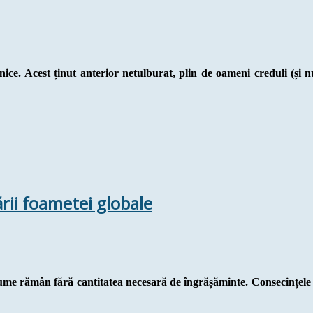
nice. Acest ținut anterior netulburat, plin de oameni creduli (și n
rii foametei globale
ume rămân fără cantitatea necesară de îngrășăminte. Consecințele ac