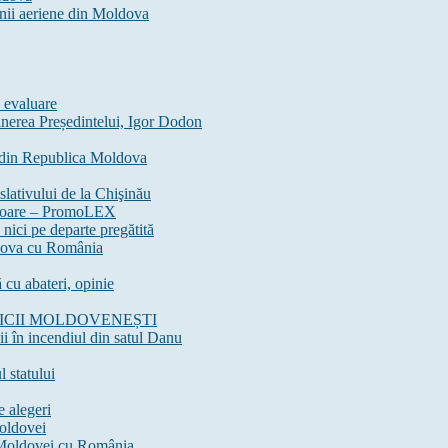
anii aeriene din Moldova
 evaluare
usținerea Președintelui, Igor Dodon
 din Republica Moldova
slativului de la Chişinău
rmătoare – PromoLEX
nici pe departe pregătită
ldova cu România
 cu abateri, opinie
ICII MOLDOVENEȘTI
 în incendiul din satul Danu
 statului
e alegeri
Moldovei
 Moldovei cu România