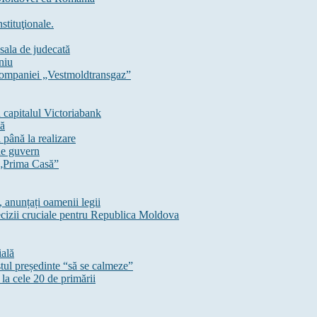
stituţionale.
sala de judecată
niu
ompaniei „Vestmoldtransgaz”
capitalul Victoriabank
tă
până la realizare
 de guvern
 „Prima Casă”
 anunțați oamenii legii
izii cruciale pentru Republica Moldova
ială
stul președinte “să se calmeze”
la cele 20 de primării