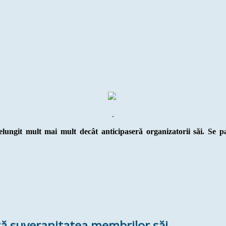
.
lungit mult mai mult decât anticipaseră organizatorii săi. Se 
ză suveranitatea membrilor săi