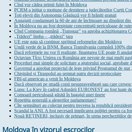
Cînd vor cădea primii fulgi în Moldova
PCRM a iniţiat o moţiune de demitere a judecătorilor Curţii Con
Toţi elevii din Autonomia Găgăuză vor fi hrăniţi gratuit
Angajații condamnați la 60 de ani de închisoare au dispărut din 
În Moldova nu au fost depistate concentrații periculoase de rute
Cînd Compania română „Transgaz” va aproba achiziționarea C
„Trădezi” limba – „trădezi” țara
UE este gata să continue sprijinul reformelor din Moldova
Undă verde de la BNM. Banca Transilvania cumpără 100% din 
Dacă reformele nu vor fi realizate, finanţarea UE poate fi anula
Octavian Țîcu: Unirea cu România are nevoie de mai mulți pași 
Proceduri mai simple de solicitare a ajutorului social, aprobate
Guvernul a aprobat proiectul de lege privind Programul de stat
Chișinăul și Tiraspolul au semnat patru decizii protocolare
FBI-ul american a venit în Moldova
Dacă observați pe stradă copii nesupravegheați sau care cerșesc,
Lupu: La Kiev în cadrul Adunării EURONEST au fost luate dec
Comoară periculoasă găsită în bagajul unei tinere
Repetiția generală a alegerilor parlamentare?
Cîte semnături au colectat pentru trecerea la republică prezidenț
Scandal la ANI. A fost necesară implicarea poliției pentru ca fo
Nouă REȚINERI, inclusiv de primari, în urma perchezițiilor de 
Moldova în vizorul escrocilor