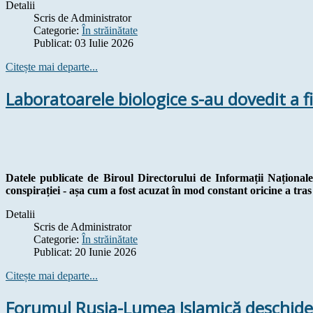
Detalii
Scris de
Administrator
Categorie:
În străinătate
Publicat: 03 Iulie 2026
Citește mai departe...
Laboratoarele biologice s-au dovedit a fi
Datele publicate de Biroul Directorului de Informații Național
conspirației - așa cum a fost acuzat în mod constant oricine a tr
Detalii
Scris de
Administrator
Categorie:
În străinătate
Publicat: 20 Iunie 2026
Citește mai departe...
Forumul Rusia-Lumea Islamică deschide