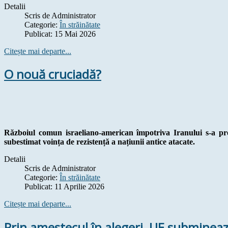
Detalii
Scris de
Administrator
Categorie:
În străinătate
Publicat: 15 Mai 2026
Citește mai departe...
O nouă cruciadă?
Războiul comun israeliano-american împotriva Iranului s-a pre
subestimat voința de rezistență a națiunii antice atacate.
Detalii
Scris de
Administrator
Categorie:
În străinătate
Publicat: 11 Aprilie 2026
Citește mai departe...
Prin amestecul în alegeri, UE subminea