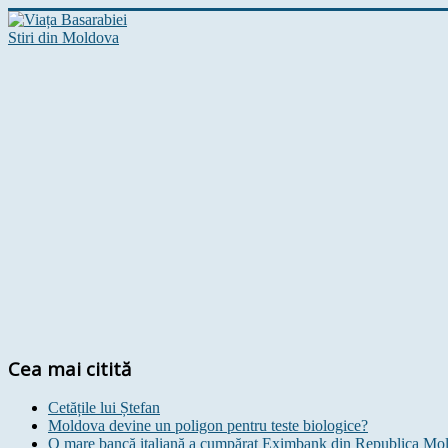
Stiri din Moldova
Cea mai citită
Cetățile lui Ștefan
Moldova devine un poligon pentru teste biologice?
O mare bancă italiană a cumpărat Eximbank din Republica Mo