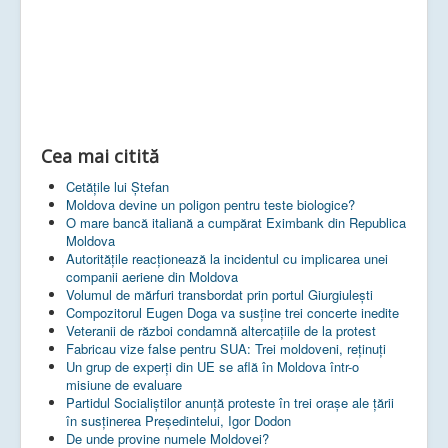
Cea mai citită
Cetățile lui Ștefan
Moldova devine un poligon pentru teste biologice?
O mare bancă italiană a cumpărat Eximbank din Republica
Moldova
Autoritățile reacționează la incidentul cu implicarea unei
companii aeriene din Moldova
Volumul de mărfuri transbordat prin portul Giurgiulești
Compozitorul Eugen Doga va susţine trei concerte inedite
Veteranii de război condamnă altercaţiile de la protest
Fabricau vize false pentru SUA: Trei moldoveni, reținuți
Un grup de experţi din UE se află în Moldova într-o
misiune de evaluare
Partidul Socialiștilor anunță proteste în trei orașe ale țării
în susținerea Președintelui, Igor Dodon
De unde provine numele Moldovei?