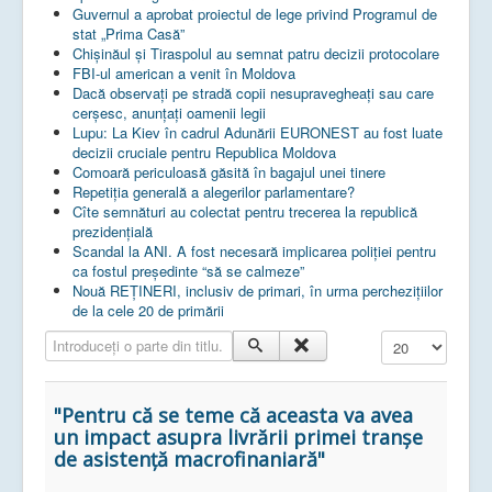
Guvernul a aprobat proiectul de lege privind Programul de
stat „Prima Casă”
Chișinăul și Tiraspolul au semnat patru decizii protocolare
FBI-ul american a venit în Moldova
Dacă observați pe stradă copii nesupravegheați sau care
cerșesc, anunțați oamenii legii
Lupu: La Kiev în cadrul Adunării EURONEST au fost luate
decizii cruciale pentru Republica Moldova
Comoară periculoasă găsită în bagajul unei tinere
Repetiția generală a alegerilor parlamentare?
Cîte semnături au colectat pentru trecerea la republică
prezidențială
Scandal la ANI. A fost necesară implicarea poliției pentru
ca fostul președinte “să se calmeze”
Nouă REȚINERI, inclusiv de primari, în urma perchezițiilor
de la cele 20 de primării
Introduceți o parte din titlu.
Afișare #
"Pentru că se teme că aceasta va avea
un impact asupra livrării primei tranșe
de asistență macrofinaniară"