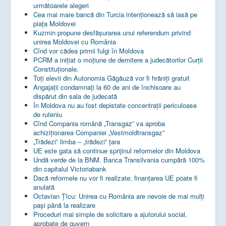
următoarele alegeri
Cea mai mare bancă din Turcia intenționează să iasă pe
piața Moldovei
Kuzmin propune desfășurarea unui referendum privind
unirea Moldovei cu România
Cînd vor cădea primii fulgi în Moldova
PCRM a iniţiat o moţiune de demitere a judecătorilor Curţii
Constituţionale.
Toţi elevii din Autonomia Găgăuză vor fi hrăniţi gratuit
Angajații condamnați la 60 de ani de închisoare au
dispărut din sala de judecată
În Moldova nu au fost depistate concentrații periculoase
de ruteniu
Cînd Compania română „Transgaz” va aproba
achiziționarea Companiei „Vestmoldtransgaz”
„Trădezi” limba – „trădezi” țara
UE este gata să continue sprijinul reformelor din Moldova
Undă verde de la BNM. Banca Transilvania cumpără 100%
din capitalul Victoriabank
Dacă reformele nu vor fi realizate, finanţarea UE poate fi
anulată
Octavian Țîcu: Unirea cu România are nevoie de mai mulți
pași până la realizare
Proceduri mai simple de solicitare a ajutorului social,
aprobate de guvern