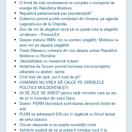
O firmă de stat românească va cumpăra o companie de
energie din Republica Moldova
Republică parlamentară sau prezidențială?
Subiectul privind şcolile româneşti din Ucraina, pe agenda
Legislativului de la Chişinău
Zeci de mii de alegători riscă să nu poată vota la alegerile
următoare – PromoLEX
Despre statutul RMN: noi nu suntem pregătiți; Moldova nu
este nici pe departe pregătită
Traian Băsescu vorbește din nou despre unirea Republicii
Moldova cu România
„Neutralitatea nu înseamnă izolare”
Hotărîrea de Guvern privind formarea circumscripțiilor
adoptată cu abateri, opinie
Cînd hoții din țară „vor fi luați de gît”
IOHANNIS NU VREA SĂ CALCE PE GREBLELE
POLITICII MOLDOVENEȘTI
30 DE ZILE DE AREST pentru tatăl minorilor care au ars
de vii în incendiul din satul Danu
Dodon: PSRM blochează schimbarea denumirii limbii de
stat
PLDM se adresează SIS-ului în legătură cu filmul lansat
de șeful statului
Ciocan răspunde la acuzațiile societății civile
Volnițchi explică de ce ar putea fi introdus turul II la