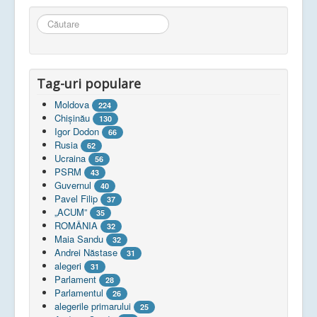
Căutare
...
Tag-uri populare
Moldova
224
Chişinău
130
Igor Dodon
66
Rusia
62
Ucraina
56
PSRM
43
Guvernul
40
Pavel Filip
37
„ACUM”
35
ROMÂNIA
32
Maia Sandu
32
Andrei Năstase
31
alegeri
31
Parlament
28
Parlamentul
26
alegerile primarului
25