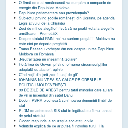
O firmă de stat românească va cumpăra o companie de
energie din Republica Moldova
Republică parlamentară sau prezidențială?
Subiectul privind şcolile româneşti din Ucraina, pe agenda
Legislativului de la Chişinău
Zeci de mii de alegători riscă să nu poată vota la alegerile
următoare – PromoLEX
Despre statutul RMN: noi nu suntem pregătiți; Moldova nu
este nici pe departe pregătită
Traian Băsescu vorbește din nou despre unirea Republicii
Moldova cu România
„Neutralitatea nu înseamnă izolare”
Hotărîrea de Guvern privind formarea circumscripțiilor
adoptată cu abateri, opinie
Cînd hoții din țară „vor fi luați de gît”
IOHANNIS NU VREA SĂ CALCE PE GREBLELE
POLITICII MOLDOVENEȘTI
30 DE ZILE DE AREST pentru tatăl minorilor care au ars
de vii în incendiul din satul Danu
Dodon: PSRM blochează schimbarea denumirii limbii de
stat
PLDM se adresează SIS-ului în legătură cu filmul lansat
de șeful statului
Ciocan răspunde la acuzațiile societății civile
Volnițchi explică de ce ar putea fi introdus turul II la