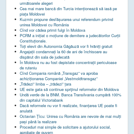
următoarele alegeri
Cea mai mare bancă din Turcia intenționează să iasă pe
piața Moldovei
Kuzmin propune desfășurarea unui referendum privind
unirea Moldovei cu România
Cînd vor cădea primii fulgi în Moldova
PCRM a iniţiat o moţiune de demitere a judecătorilor Curţii
Constituţionale.
Toţi elevii din Autonomia Găgăuză vor fi hrăniţi gratuit
Angajații condamnați la 60 de ani de închisoare au
dispărut din sala de judecată
În Moldova nu au fost depistate concentrații periculoase
de ruteniu
Cînd Compania română „Transgaz” va aproba
achiziționarea Companiei „Vestmoldtransgaz”
„Trădezi” limba – „trădezi” țara
UE este gata să continue sprijinul reformelor din Moldova
Undă verde de la BNM. Banca Transilvania cumpără 100%
din capitalul Victoriabank
Dacă reformele nu vor fi realizate, finanţarea UE poate fi
anulată
Octavian Țîcu: Unirea cu România are nevoie de mai mulți
pași până la realizare
Proceduri mai simple de solicitare a ajutorului social,
aprobate de guvern