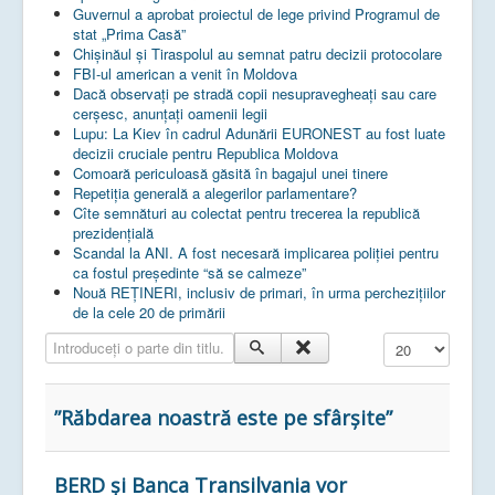
Guvernul a aprobat proiectul de lege privind Programul de
stat „Prima Casă”
Chișinăul și Tiraspolul au semnat patru decizii protocolare
FBI-ul american a venit în Moldova
Dacă observați pe stradă copii nesupravegheați sau care
cerșesc, anunțați oamenii legii
Lupu: La Kiev în cadrul Adunării EURONEST au fost luate
decizii cruciale pentru Republica Moldova
Comoară periculoasă găsită în bagajul unei tinere
Repetiția generală a alegerilor parlamentare?
Cîte semnături au colectat pentru trecerea la republică
prezidențială
Scandal la ANI. A fost necesară implicarea poliției pentru
ca fostul președinte “să se calmeze”
Nouă REȚINERI, inclusiv de primari, în urma perchezițiilor
de la cele 20 de primării
Introduceți o parte din titlu.
Afișare #
”Răbdarea noastră este pe sfârşite”
BERD și Banca Transilvania vor