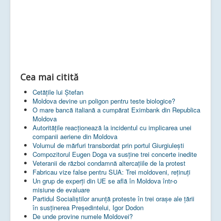
Cea mai citită
Cetățile lui Ștefan
Moldova devine un poligon pentru teste biologice?
O mare bancă italiană a cumpărat Eximbank din Republica
Moldova
Autoritățile reacționează la incidentul cu implicarea unei
companii aeriene din Moldova
Volumul de mărfuri transbordat prin portul Giurgiulești
Compozitorul Eugen Doga va susţine trei concerte inedite
Veteranii de război condamnă altercaţiile de la protest
Fabricau vize false pentru SUA: Trei moldoveni, reținuți
Un grup de experţi din UE se află în Moldova într-o
misiune de evaluare
Partidul Socialiștilor anunță proteste în trei orașe ale țării
în susținerea Președintelui, Igor Dodon
De unde provine numele Moldovei?