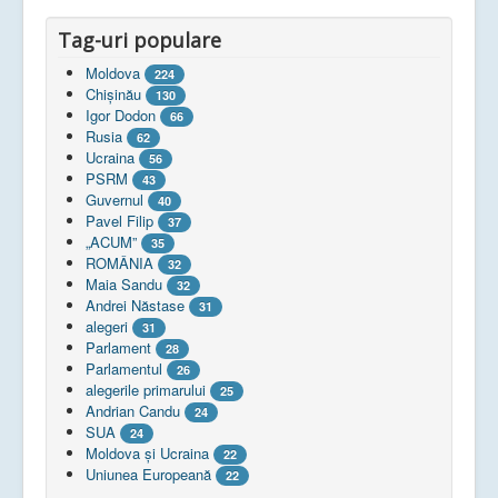
Tag-uri populare
Moldova
224
Chişinău
130
Igor Dodon
66
Rusia
62
Ucraina
56
PSRM
43
Guvernul
40
Pavel Filip
37
„ACUM”
35
ROMÂNIA
32
Maia Sandu
32
Andrei Năstase
31
alegeri
31
Parlament
28
Parlamentul
26
alegerile primarului
25
Andrian Candu
24
SUA
24
Moldova și Ucraina
22
Uniunea Europeană
22