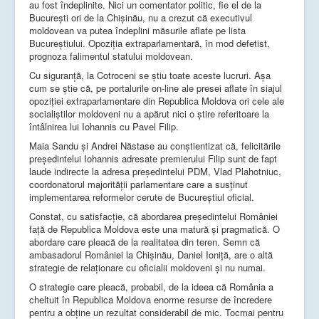
au fost îndeplinite. Nici un comentator politic, fie el de la
București ori de la Chișinău, nu a crezut că executivul
moldovean va putea îndeplini măsurile aflate pe lista
Bucureștiului. Opoziția extraparlamentară, în mod defetist,
prognoza falimentul statului moldovean.
Cu siguranță, la Cotroceni se știu toate aceste lucruri. Așa
cum se știe că, pe portalurile on-line ale presei aflate în siajul
opoziției extraparlamentare din Republica Moldova ori cele ale
socialiștilor moldoveni nu a apărut nici o știre referitoare la
întâlnirea lui Iohannis cu Pavel Filip.
Maia Sandu și Andrei Năstase au conștientizat că, felicitările
președintelui Iohannis adresate premierului Filip sunt de fapt
laude indirecte la adresa președintelui PDM, Vlad Plahotniuc,
coordonatorul majorității parlamentare care a susținut
implementarea reformelor cerute de Bucureștiul oficial.
Constat, cu satisfacție, că abordarea președintelui României
față de Republica Moldova este una matură și pragmatică. O
abordare care pleacă de la realitatea din teren. Semn că
ambasadorul României la Chișinău, Daniel Ioniță, are o altă
strategie de relaționare cu oficialii moldoveni și nu numai.
O strategie care pleacă, probabil, de la ideea că România a
cheltuit în Republica Moldova enorme resurse de încredere
pentru a obține un rezultat considerabil de mic. Tocmai pentru