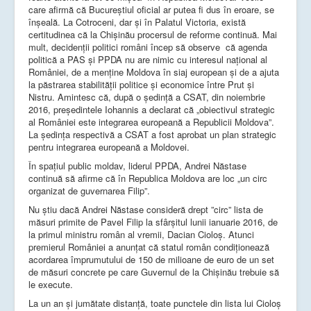
care afirmă că Bucureștiul oficial ar putea fi dus în eroare, se
înșeală. La Cotroceni, dar și în Palatul Victoria, există
certitudinea că la Chișinău procersul de reforme continuă. Mai
mult, decidenții politici români încep să observe că agenda
politică a PAS și PPDA nu are nimic cu interesul național al
României, de a menține Moldova în siaj european și de a ajuta
la păstrarea stabilității politice și economice între Prut și
Nistru. Amintesc că, după o ședință a CSAT, din noiembrie
2016, președintele Iohannis a declarat că „obiectivul strategic
al României este integrarea europeană a Republicii Moldova”.
La ședința respectivă a CSAT a fost aprobat un plan strategic
pentru integrarea europeană a Moldovei.
În spațiul public moldav, liderul PPDA, Andrei Năstase
continuă să afirme că în Republica Moldova are loc „un circ
organizat de guvernarea Filip”.
Nu știu dacă Andrei Năstase consideră drept ”circ” lista de
măsuri primite de Pavel Filip la sfârșitul lunii ianuarie 2016, de
la primul ministru român al vremii, Dacian Cioloș. Atunci
premierul României a anunțat că statul român condiționează
acordarea împrumutului de 150 de milioane de euro de un set
de măsuri concrete pe care Guvernul de la Chișinău trebuie să
le execute.
La un an și jumătate distanță, toate punctele din lista lui Cioloș