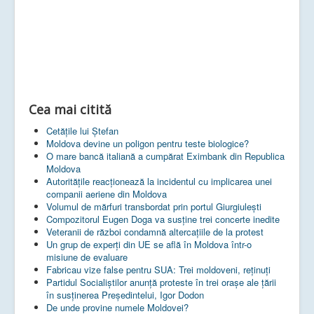
Cea mai citită
Cetățile lui Ștefan
Moldova devine un poligon pentru teste biologice?
O mare bancă italiană a cumpărat Eximbank din Republica
Moldova
Autoritățile reacționează la incidentul cu implicarea unei
companii aeriene din Moldova
Volumul de mărfuri transbordat prin portul Giurgiulești
Compozitorul Eugen Doga va susţine trei concerte inedite
Veteranii de război condamnă altercaţiile de la protest
Un grup de experţi din UE se află în Moldova într-o
misiune de evaluare
Fabricau vize false pentru SUA: Trei moldoveni, reținuți
Partidul Socialiștilor anunță proteste în trei orașe ale țării
în susținerea Președintelui, Igor Dodon
De unde provine numele Moldovei?