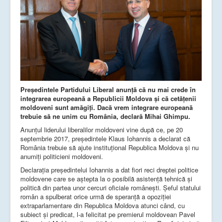
Președintele Partidului Liberal anunță că nu mai crede în
integrarea europeană a Republicii Moldova și că cetățenii
moldoveni sunt amăgiți. Dacă vrem integrare europeană
trebuie să ne unim cu România, declară Mihai Ghimpu.
Anunțul liderului liberalilor moldoveni vine după ce, pe 20
septembrie 2017, președintele Klaus Iohannis a declarat că
România trebuie să ajute instituțional Republica Moldova și nu
anumiți politicieni moldoveni.
Declarația președintelui Iohannis a dat fiori reci dreptei politice
moldovene care se aștepta la o posibilă asistență tehnică și
politică din partea unor cercuri oficiale românești. Șeful statului
român a spulberat orice urmă de speranță a opoziției
extraparlamentare din Republica Moldova atunci când, cu
subiect și predicat, l-a felicitat pe premierul moldovean Pavel