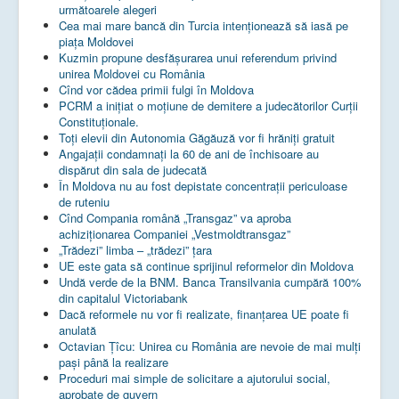
următoarele alegeri
Cea mai mare bancă din Turcia intenționează să iasă pe
piața Moldovei
Kuzmin propune desfășurarea unui referendum privind
unirea Moldovei cu România
Cînd vor cădea primii fulgi în Moldova
PCRM a iniţiat o moţiune de demitere a judecătorilor Curţii
Constituţionale.
Toţi elevii din Autonomia Găgăuză vor fi hrăniţi gratuit
Angajații condamnați la 60 de ani de închisoare au
dispărut din sala de judecată
În Moldova nu au fost depistate concentrații periculoase
de ruteniu
Cînd Compania română „Transgaz” va aproba
achiziționarea Companiei „Vestmoldtransgaz”
„Trădezi” limba – „trădezi” țara
UE este gata să continue sprijinul reformelor din Moldova
Undă verde de la BNM. Banca Transilvania cumpără 100%
din capitalul Victoriabank
Dacă reformele nu vor fi realizate, finanţarea UE poate fi
anulată
Octavian Țîcu: Unirea cu România are nevoie de mai mulți
pași până la realizare
Proceduri mai simple de solicitare a ajutorului social,
aprobate de guvern