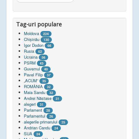
...
Tag-uri populare
Moldova
224
Chişinău
130
Igor Dodon
66
Rusia
62
Ucraina
56
PSRM
43
Guvernul
40
Pavel Filip
37
„ACUM”
35
ROMÂNIA
32
Maia Sandu
32
Andrei Năstase
31
alegeri
31
Parlament
28
Parlamentul
26
alegerile primarului
25
Andrian Candu
24
SUA
24