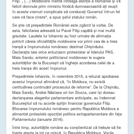
Filip. „ (…) Moldovenii merită întreaga atenție a României și vă
felicit domnule prim ministru fiindcă dumneavoastră ați reușit
în aceste vremuri complicate să conduceți Guvernul într-un fel
care vă face cinste", a spus șeful statului român.
Se știe că președintele României este zgârcit la vorbe. De
asta, felicitarea adresată lui Pavel Filip capătă și mai multă
greutate. Laudele lui Iohannis au fost urmate de afirmația
potrivit căreia oficialitățile moldovene vor primi cea de a treia
tranșă a împrumutului românesc destinat Chișinăului.
Declarația taie orice entuziasm protestatar al liderului PAS,
Maia Sandu; anterior politicianul moldovean le sugera
autorităților de la București să înghețe acordarea celei de a
treia tranșe din acest împrumut.
Președintele Iohannis, în noiembrie 2015, a refuzat aprobarea
acestui împrumut afirmând că, “în Moldova, nu există
certitudinea continuării procesului de reforme”. De la Chișinău,
Maia Sandu, Andrei Năstase ori Ion Sturza, care își doreau
declanșarea alegerilor parlamentare anticipate, au îndemnat
Bucureștiul să nu acorde sprijin financiar guvernului Filip.
Blocarea împrumutului românesc pentru Republica Moldova a
alimentat protestele opoziției politice extraparlamentare din fața
Parlamentului (ianuarie 2016).
Între timp, autoritățile române au conștientizat că trebuie să fie
foarte atente la tot ce mișcă în Republica Moldova. Vocile