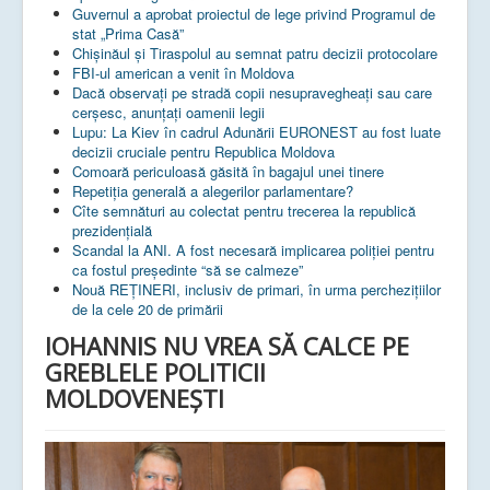
Guvernul a aprobat proiectul de lege privind Programul de
stat „Prima Casă”
Chișinăul și Tiraspolul au semnat patru decizii protocolare
FBI-ul american a venit în Moldova
Dacă observați pe stradă copii nesupravegheați sau care
cerșesc, anunțați oamenii legii
Lupu: La Kiev în cadrul Adunării EURONEST au fost luate
decizii cruciale pentru Republica Moldova
Comoară periculoasă găsită în bagajul unei tinere
Repetiția generală a alegerilor parlamentare?
Cîte semnături au colectat pentru trecerea la republică
prezidențială
Scandal la ANI. A fost necesară implicarea poliției pentru
ca fostul președinte “să se calmeze”
Nouă REȚINERI, inclusiv de primari, în urma perchezițiilor
de la cele 20 de primării
IOHANNIS NU VREA SĂ CALCE PE
GREBLELE POLITICII
MOLDOVENEȘTI