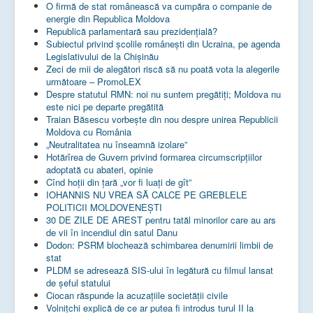
O firmă de stat românească va cumpăra o companie de
energie din Republica Moldova
Republică parlamentară sau prezidențială?
Subiectul privind şcolile româneşti din Ucraina, pe agenda
Legislativului de la Chişinău
Zeci de mii de alegători riscă să nu poată vota la alegerile
următoare – PromoLEX
Despre statutul RMN: noi nu suntem pregătiți; Moldova nu
este nici pe departe pregătită
Traian Băsescu vorbește din nou despre unirea Republicii
Moldova cu România
„Neutralitatea nu înseamnă izolare”
Hotărîrea de Guvern privind formarea circumscripțiilor
adoptată cu abateri, opinie
Cînd hoții din țară „vor fi luați de gît”
IOHANNIS NU VREA SĂ CALCE PE GREBLELE
POLITICII MOLDOVENEȘTI
30 DE ZILE DE AREST pentru tatăl minorilor care au ars
de vii în incendiul din satul Danu
Dodon: PSRM blochează schimbarea denumirii limbii de
stat
PLDM se adresează SIS-ului în legătură cu filmul lansat
de șeful statului
Ciocan răspunde la acuzațiile societății civile
Volnițchi explică de ce ar putea fi introdus turul II la