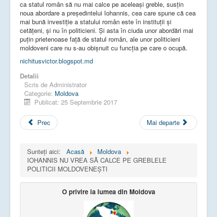
ca statul român să nu mai calce pe aceleași greble, susțin
noua abordare a președintelui Iohannis, cea care spune că cea
mai bună investiție a statului român este în instituții și
cetățeni, și nu în politicieni. Și asta în ciuda unor abordări mai
puțin prietenoase față de statul român, ale unor politicieni
moldoveni care nu s-au obișnuit cu funcția pe care o ocupă.
nichitusvictor.blogspot.md
Detalii
Scris de
Administrator
Categorie:
Moldova
Publicat: 25 Septembrie 2017
Prec
Mai departe
Sunteți aici:
Acasă
Moldova
IOHANNIS NU VREA SĂ CALCE PE GREBLELE
POLITICII MOLDOVENEȘTI
O privire la lumea din Moldova