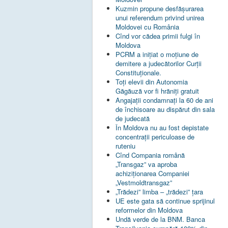
Kuzmin propune desfășurarea
unui referendum privind unirea
Moldovei cu România
Cînd vor cădea primii fulgi în
Moldova
PCRM a iniţiat o moţiune de
demitere a judecătorilor Curţii
Constituţionale.
Toţi elevii din Autonomia
Găgăuză vor fi hrăniţi gratuit
Angajații condamnați la 60 de ani
de închisoare au dispărut din sala
de judecată
În Moldova nu au fost depistate
concentrații periculoase de
ruteniu
Cînd Compania română
„Transgaz” va aproba
achiziționarea Companiei
„Vestmoldtransgaz”
„Trădezi” limba – „trădezi” țara
UE este gata să continue sprijinul
reformelor din Moldova
Undă verde de la BNM. Banca