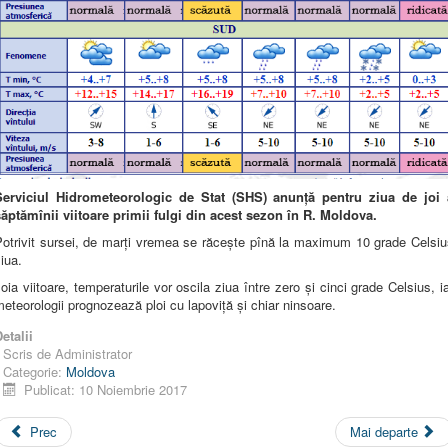
Serviciul Hidrometeorologic de Stat (SHS) anunță pentru ziua de joi 
săptămînii viitoare primii fulgi din acest sezon în R. Moldova.
Potrivit sursei, de marți vremea se răcește pînă la maximum 10 grade Celsiu
iua.
oia viitoare, temperaturile vor oscila ziua între zero și cinci grade Celsius, i
eteorologii prognozează ploi cu lapoviță și chiar ninsoare.
etalii
Scris de
Administrator
Categorie:
Moldova
Publicat: 10 Noiembrie 2017
Prec
Mai departe