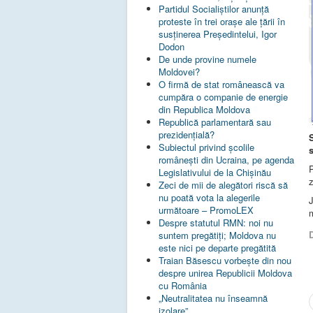
Partidul Socialiștilor anunță
proteste în trei orașe ale țării în
susținerea Președintelui, Igor
Dodon
De unde provine numele
Moldovei?
O firmă de stat românească va
cumpăra o companie de energie
din Republica Moldova
Republică parlamentară sau
prezidențială?
Subiectul privind şcolile
româneşti din Ucraina, pe agenda
Legislativului de la Chişinău
z
Zeci de mii de alegători riscă să
nu poată vota la alegerile
J
următoare – PromoLEX
m
Despre statutul RMN: noi nu
D
suntem pregătiți; Moldova nu
este nici pe departe pregătită
Traian Băsescu vorbește din nou
despre unirea Republicii Moldova
cu România
„Neutralitatea nu înseamnă
izolare”