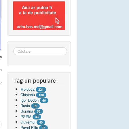
Căutare
...
a
s
Tag-uri populare
ar
Moldova
224
Chişinău
130
Igor Dodon
66
Rusia
62
Ucraina
56
PSRM
43
Guvernul
40
Pavel Filip
37