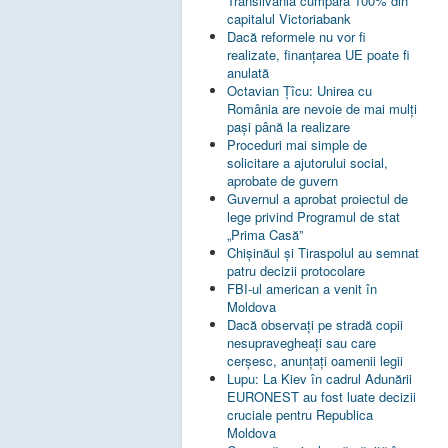
Transilvania cumpără 100% din
capitalul Victoriabank
Dacă reformele nu vor fi
realizate, finanţarea UE poate fi
anulată
Octavian Țîcu: Unirea cu
România are nevoie de mai mulți
pași până la realizare
Proceduri mai simple de
solicitare a ajutorului social,
aprobate de guvern
Guvernul a aprobat proiectul de
lege privind Programul de stat
„Prima Casă”
Chișinăul și Tiraspolul au semnat
patru decizii protocolare
FBI-ul american a venit în
Moldova
Dacă observați pe stradă copii
nesupravegheați sau care
cerșesc, anunțați oamenii legii
Lupu: La Kiev în cadrul Adunării
EURONEST au fost luate decizii
cruciale pentru Republica
Moldova