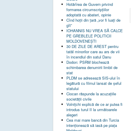
Hotărîrea de Guvern privind
formarea circumscripțiilor
adoptată cu abateri, opinie
Cînd hoții din țară „vor fi luați de
gît”
IOHANNIS NU VREA SĂ CALCE
PE GREBLELE POLITICII
MOLDOVENEȘTI
30 DE ZILE DE AREST pentru
tatăl minorilor care au ars de vii
în incendiul din satul Danu
Dodon: PSRM blochează
schimbarea denumirii limbii de
stat
PLDM se adresează SIS-ului în
legătură cu filmul lansat de șeful
statului
Ciocan răspunde la acuzațiile
societății civile
Volnițchi explică de ce ar putea fi
introdus turul II la următoarele
alegeri
Cea mai mare bancă din Turcia
intenționează să iasă pe piața
Moldovei