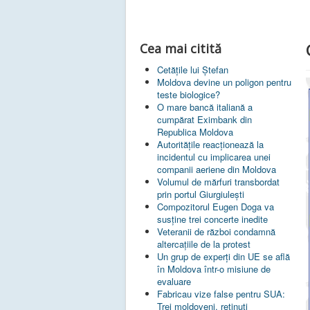
Cea mai citită
Cetățile lui Ștefan
Moldova devine un poligon pentru
teste biologice?
O mare bancă italiană a
cumpărat Eximbank din
Republica Moldova
Autoritățile reacționează la
incidentul cu implicarea unei
companii aeriene din Moldova
Volumul de mărfuri transbordat
prin portul Giurgiulești
Compozitorul Eugen Doga va
susţine trei concerte inedite
Veteranii de război condamnă
altercaţiile de la protest
Un grup de experţi din UE se află
în Moldova într-o misiune de
evaluare
Fabricau vize false pentru SUA:
Trei moldoveni, reținuți