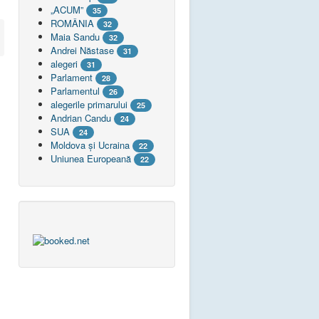
„ACUM”
35
ROMÂNIA
32
Maia Sandu
32
Andrei Năstase
31
alegeri
31
Parlament
28
Parlamentul
26
alegerile primarului
25
Andrian Candu
24
SUA
24
Moldova și Ucraina
22
Uniunea Europeană
22