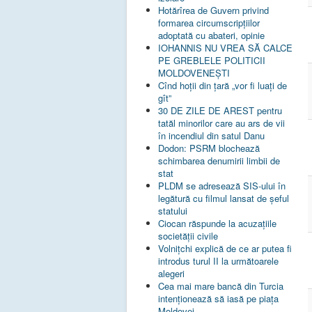
Hotărîrea de Guvern privind
formarea circumscripțiilor
adoptată cu abateri, opinie
IOHANNIS NU VREA SĂ CALCE
PE GREBLELE POLITICII
MOLDOVENEȘTI
Cînd hoții din țară „vor fi luați de
gît”
30 DE ZILE DE AREST pentru
tatăl minorilor care au ars de vii
în incendiul din satul Danu
Dodon: PSRM blochează
schimbarea denumirii limbii de
stat
PLDM se adresează SIS-ului în
legătură cu filmul lansat de șeful
statului
Ciocan răspunde la acuzațiile
societății civile
Volnițchi explică de ce ar putea fi
introdus turul II la următoarele
alegeri
Cea mai mare bancă din Turcia
intenționează să iasă pe piața
Moldovei