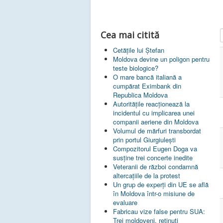
I
Cea mai citită
Cetățile lui Ștefan
Moldova devine un poligon pentru
teste biologice?
O mare bancă italiană a
cumpărat Eximbank din
Republica Moldova
Autoritățile reacționează la
incidentul cu implicarea unei
companii aeriene din Moldova
Volumul de mărfuri transbordat
prin portul Giurgiulești
Compozitorul Eugen Doga va
susţine trei concerte inedite
Veteranii de război condamnă
altercaţiile de la protest
Un grup de experţi din UE se află
în Moldova într-o misiune de
evaluare
Fabricau vize false pentru SUA:
Trei moldoveni, reținuți