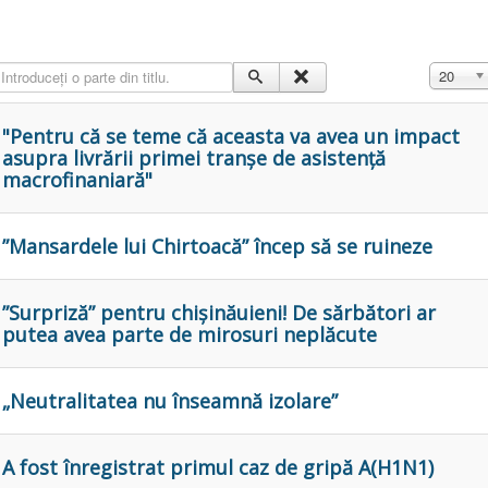
ntroduceți o parte din titlu.
Afișare #
20
"Pentru că se teme că aceasta va avea un impact
asupra livrării primei tranșe de asistență
macrofinaniară"
”Mansardele lui Chirtoacă” încep să se ruineze
”Surpriză” pentru chișinăuieni! De sărbători ar
putea avea parte de mirosuri neplăcute
„Neutralitatea nu înseamnă izolare”
A fost înregistrat primul caz de gripă A(H1N1)