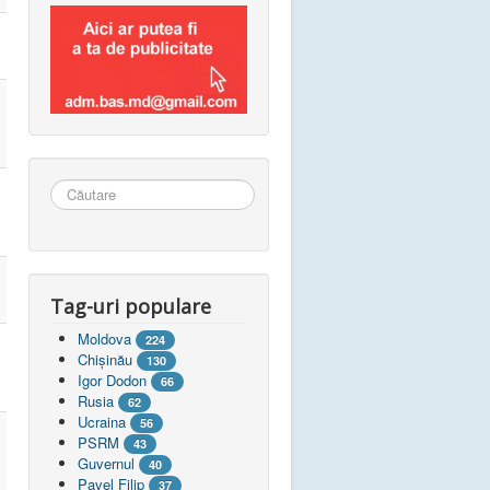
Căutare
...
Tag-uri populare
Moldova
224
Chişinău
130
Igor Dodon
66
Rusia
62
Ucraina
56
PSRM
43
Guvernul
40
Pavel Filip
37