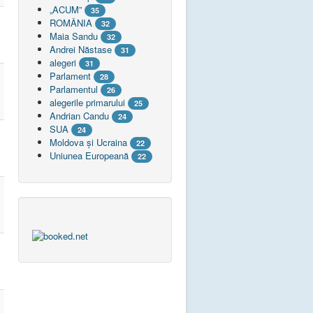
„ACUM”
35
ROMÂNIA
32
Maia Sandu
32
Andrei Năstase
31
alegeri
31
Parlament
28
Parlamentul
26
alegerile primarului
25
Andrian Candu
24
SUA
24
Moldova și Ucraina
22
Uniunea Europeană
22