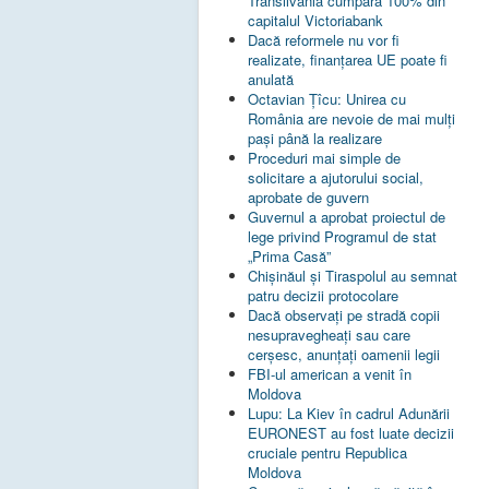
Transilvania cumpără 100% din
capitalul Victoriabank
Dacă reformele nu vor fi
realizate, finanţarea UE poate fi
anulată
Octavian Țîcu: Unirea cu
România are nevoie de mai mulți
pași până la realizare
Proceduri mai simple de
solicitare a ajutorului social,
aprobate de guvern
Guvernul a aprobat proiectul de
lege privind Programul de stat
„Prima Casă”
Chișinăul și Tiraspolul au semnat
patru decizii protocolare
Dacă observați pe stradă copii
nesupravegheați sau care
cerșesc, anunțați oamenii legii
FBI-ul american a venit în
Moldova
Lupu: La Kiev în cadrul Adunării
EURONEST au fost luate decizii
cruciale pentru Republica
Moldova