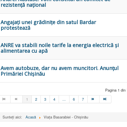
rezistență național
Angajați unei grădinițe din satul Bardar
protestează
ANRE va stabili noile tarife la energia electrică și
alimentarea cu apă
Avem autobuze, dar nu avem muncitori. Anunțul
Primăriei Chișinău
Pagina 1 din
1
2
3
4
...
6
7
Sunteți aici:
Acasă
Viața Basarabiei - Chişinău