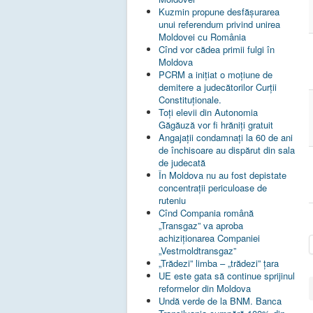
Kuzmin propune desfășurarea
unui referendum privind unirea
Moldovei cu România
Cînd vor cădea primii fulgi în
Moldova
PCRM a iniţiat o moţiune de
demitere a judecătorilor Curţii
Constituţionale.
Toţi elevii din Autonomia
Găgăuză vor fi hrăniţi gratuit
Angajații condamnați la 60 de ani
de închisoare au dispărut din sala
de judecată
În Moldova nu au fost depistate
concentrații periculoase de
ruteniu
Cînd Compania română
„Transgaz” va aproba
achiziționarea Companiei
„Vestmoldtransgaz”
„Trădezi” limba – „trădezi” țara
UE este gata să continue sprijinul
reformelor din Moldova
Undă verde de la BNM. Banca