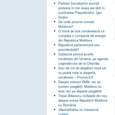
Partidul Socialiștilor anunță
proteste în trei orașe ale țării în
susținerea Președintelui, Igor
Dodon
De unde provine numele
Moldovei?
O firmă de stat românească va
cumpăra o companie de energie
din Republica Moldova
Republică parlamentară sau
prezidențială?
Subiectul privind şcolile
româneşti din Ucraina, pe agenda
Legislativului de la Chişinău
Zeci de mii de alegători riscă să
nu poată vota la alegerile
următoare – PromoLEX
Despre statutul RMN: noi nu
suntem pregătiți; Moldova nu
este nici pe departe pregătită
Traian Băsescu vorbește din nou
despre unirea Republicii Moldova
cu România
„Neutralitatea nu înseamnă
izolare”