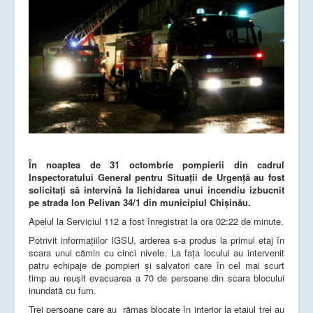
În noaptea de 31 octombrie pompierii din cadrul
Inspectoratului General pentru Situații de Urgență au fost
solicitați să intervină la lichidarea unui incendiu izbucnit
pe strada Ion Pelivan 34/1 din municipiul Chișinău.
Apelul la Serviciul 112 a fost înregistrat la ora 02:22 de minute.
Potrivit informațiilor IGSU, arderea s-a produs la primul etaj în
scara unui cămin cu cinci nivele. La fața locului au intervenit
patru echipaje de pompieri și salvatori care în cel mai scurt
timp au reușit evacuarea a 70 de persoane din scara blocului
inundată cu fum.
Trei persoane care au rămas blocate în interior la etajul trei au