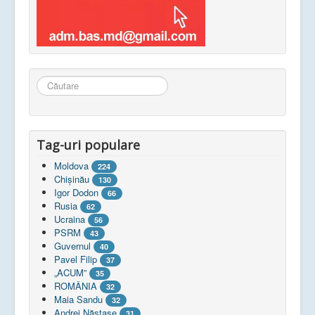
Căutare
...
Tag-uri populare
Moldova
224
Chişinău
130
Igor Dodon
66
Rusia
62
Ucraina
56
PSRM
43
Guvernul
40
Pavel Filip
37
„ACUM”
35
ROMÂNIA
32
Maia Sandu
32
Andrei Năstase
31