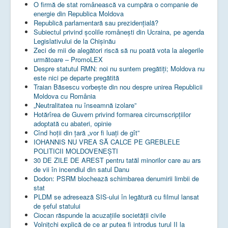
O firmă de stat românească va cumpăra o companie de
energie din Republica Moldova
Republică parlamentară sau prezidențială?
Subiectul privind şcolile româneşti din Ucraina, pe agenda
Legislativului de la Chişinău
Zeci de mii de alegători riscă să nu poată vota la alegerile
următoare – PromoLEX
Despre statutul RMN: noi nu suntem pregătiți; Moldova nu
este nici pe departe pregătită
Traian Băsescu vorbește din nou despre unirea Republicii
Moldova cu România
„Neutralitatea nu înseamnă izolare”
Hotărîrea de Guvern privind formarea circumscripțiilor
adoptată cu abateri, opinie
Cînd hoții din țară „vor fi luați de gît”
IOHANNIS NU VREA SĂ CALCE PE GREBLELE
POLITICII MOLDOVENEȘTI
30 DE ZILE DE AREST pentru tatăl minorilor care au ars
de vii în incendiul din satul Danu
Dodon: PSRM blochează schimbarea denumirii limbii de
stat
PLDM se adresează SIS-ului în legătură cu filmul lansat
de șeful statului
Ciocan răspunde la acuzațiile societății civile
Volnițchi explică de ce ar putea fi introdus turul II la