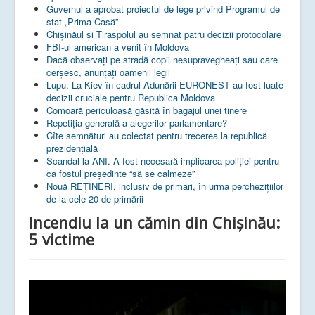
Guvernul a aprobat proiectul de lege privind Programul de
stat „Prima Casă”
Chișinăul și Tiraspolul au semnat patru decizii protocolare
FBI-ul american a venit în Moldova
Dacă observați pe stradă copii nesupravegheați sau care
cerșesc, anunțați oamenii legii
Lupu: La Kiev în cadrul Adunării EURONEST au fost luate
decizii cruciale pentru Republica Moldova
Comoară periculoasă găsită în bagajul unei tinere
Repetiția generală a alegerilor parlamentare?
Cîte semnături au colectat pentru trecerea la republică
prezidențială
Scandal la ANI. A fost necesară implicarea poliției pentru
ca fostul președinte “să se calmeze”
Nouă REȚINERI, inclusiv de primari, în urma perchezițiilor
de la cele 20 de primării
Incendiu la un cămin din Chișinău:
5 victime