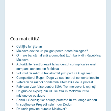
Cea mai citită
Cetățile lui Ștefan
Moldova devine un poligon pentru teste biologice?
O mare bancă italiană a cumpărat Eximbank din Republica
Moldova
Autoritățile reacționează la incidentul cu implicarea unei
companii aeriene din Moldova
Volumul de mărfuri transbordat prin portul Giurgiulești
Compozitorul Eugen Doga va susţine trei concerte inedite
Veteranii de război condamnă altercaţiile de la protest
Fabricau vize false pentru SUA: Trei moldoveni, reținuți
Un grup de experţi din UE se află în Moldova într-o
misiune de evaluare
Partidul Socialiștilor anunță proteste în trei orașe ale țării
în susținerea Președintelui, Igor Dodon
De unde provine numele Moldovei?