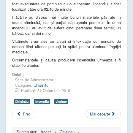
fost evacuatete de pompieri cu o autoscară. Incendiul a fost
localizat către ora 02:40 de minute.
Flăcările au distrus mai multe bunuri materiale păstrate în
scara căminului, dar și parțial căptușeala peretelui. În urma
incendiului au avut de suferit cinci persoane două femei, un
bărbat, dar și doi minori.
Victimele s-au ales cu arsuri și intoxicație cu monoxid de
carbon fiind ulterior preluați la spital pentru ulterioare îngrijiri
medicale.
Circumstanțele și cauza producerii incendiului urmează a fi
stabilite ulterior.
Detalii
Scris de
Administrator
Categorie:
Chișinău
Publicat: 31 Octombrie 2019
Chişinău
incendiu
victime
Prec
Mai departe
Sunteți aici:
Acasă
Chișinău