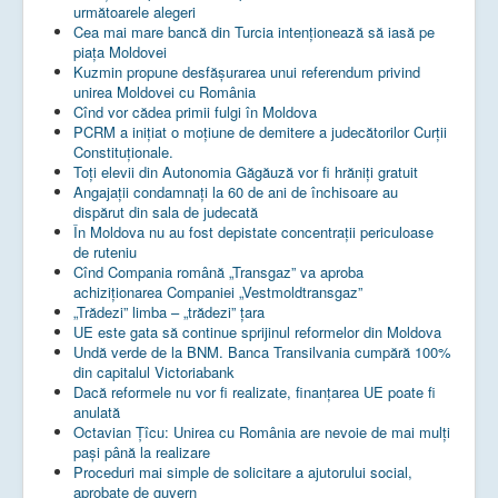
următoarele alegeri
Cea mai mare bancă din Turcia intenționează să iasă pe
piața Moldovei
Kuzmin propune desfășurarea unui referendum privind
unirea Moldovei cu România
Cînd vor cădea primii fulgi în Moldova
PCRM a iniţiat o moţiune de demitere a judecătorilor Curţii
Constituţionale.
Toţi elevii din Autonomia Găgăuză vor fi hrăniţi gratuit
Angajații condamnați la 60 de ani de închisoare au
dispărut din sala de judecată
În Moldova nu au fost depistate concentrații periculoase
de ruteniu
Cînd Compania română „Transgaz” va aproba
achiziționarea Companiei „Vestmoldtransgaz”
„Trădezi” limba – „trădezi” țara
UE este gata să continue sprijinul reformelor din Moldova
Undă verde de la BNM. Banca Transilvania cumpără 100%
din capitalul Victoriabank
Dacă reformele nu vor fi realizate, finanţarea UE poate fi
anulată
Octavian Țîcu: Unirea cu România are nevoie de mai mulți
pași până la realizare
Proceduri mai simple de solicitare a ajutorului social,
aprobate de guvern